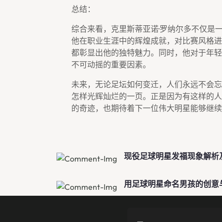
总结：
综合来看，克里斯蒂亚诺·罗纳尔多不仅是
他在职业生涯中的辉煌成就，对比赛风格进
都彰显出他的独特魅力。同时，他对于年轻
不可动摇的重要因素。
未来，无论足坛如何变迁，人们永远不会忘
怎样光辉灿烂的一页。正是因为有这样的人
的奇迹，也期待着下一位伟大明星能够继续
现役足球明星发福现象解析
用足球明星命名男孩的创意