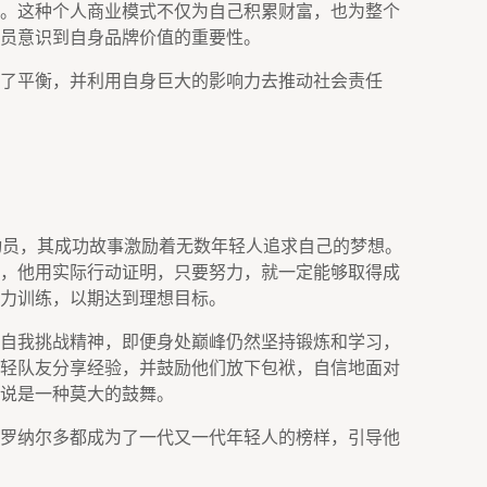
。这种个人商业模式不仅为自己积累财富，也为整个
员意识到自身品牌价值的重要性。
了平衡，并利用自身巨大的影响力去推动社会责任
动员，其成功故事激励着无数年轻人追求自己的梦想。
，他用实际行动证明，只要努力，就一定能够取得成
力训练，以期达到理想目标。
自我挑战精神，即便身处巅峰仍然坚持锻炼和学习，
轻队友分享经验，并鼓励他们放下包袱，自信地面对
说是一种莫大的鼓舞。
罗纳尔多都成为了一代又一代年轻人的榜样，引导他