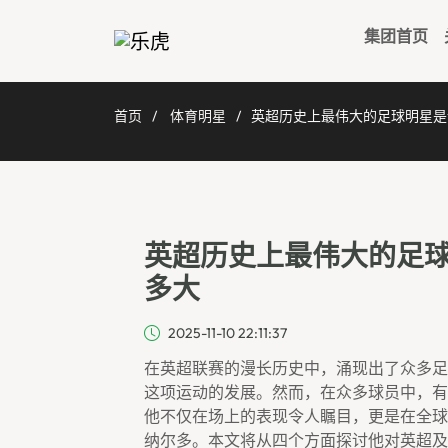
集团首页
首页
体育明星
英超历史上最伟大的足球明星是
英超历史上最伟大的足
多大
2025-11-10 22:11:37
在英超联赛的漫长历史中，涌现出了众多足
这项运动的发展。然而，在众多球员中，有
他不仅在场上的表现令人瞩目，更是在全球
纳尔多。本文将从四个方面探讨他对英超及