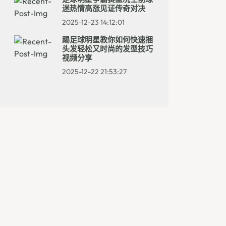
迷热情高涨见证传奇对决
2025-12-23 14:12:01
踢足球明星教你如何快速捆
头发轻松又时尚的发型技巧
视频分享
2025-12-22 21:53:27