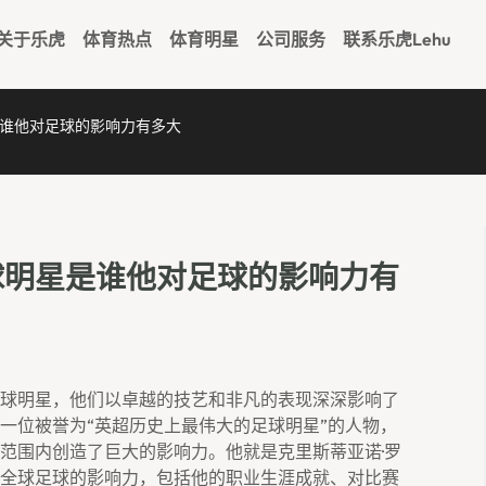
关于乐虎
体育热点
体育明星
公司服务
联系乐虎lehu
谁他对足球的影响力有多大
球明星是谁他对足球的影响力有
球明星，他们以卓越的技艺和非凡的表现深深影响了
一位被誉为“英超历史上最伟大的足球明星”的人物，
范围内创造了巨大的影响力。他就是克里斯蒂亚诺·罗
全球足球的影响力，包括他的职业生涯成就、对比赛