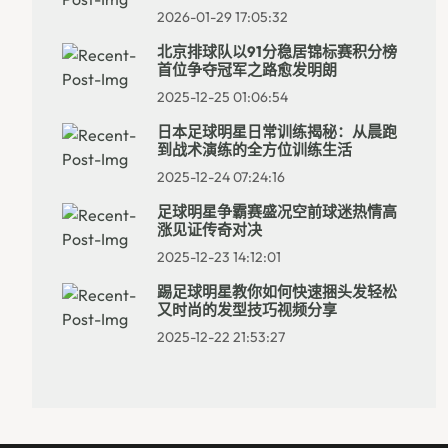
2026-01-29 17:05:32
北京排球队以91分稳居锦标赛积分榜
首位争夺冠军之路愈发明朗
2025-12-25 01:06:54
日本足球明星日常训练揭秘：从晨跑
到战术演练的全方位训练生活
2025-12-24 07:24:16
足球明星争霸赛盛况空前球迷热情高
涨见证传奇对决
2025-12-23 14:12:01
踢足球明星教你如何快速捆头发轻松
又时尚的发型技巧视频分享
2025-12-22 21:53:27