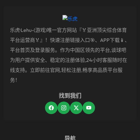
乐虎·lehu-(游戏)唯一官方网站『🏅亚洲顶尖综合体育
平台运营商🏅』！快速注册链接入口🎯、APP下载📱、
平台首页及登录服务。作为中国区领先的平台,谈球吧
为用户提供安全、稳定的注册体验,24小时客服随时在
线支持。立即前往官网,轻松注册,畅享高品质平台服
务！
找到我们
导航