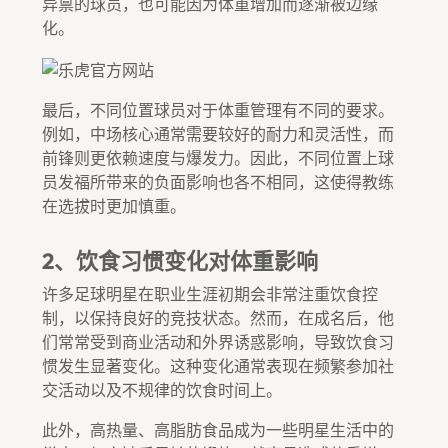
异禀的球员，也可能因为体重增加而逐渐被边缘
化。
最后，不同位置球员对于体重管理有不同的要求。
例如，中场核心通常需要较好的耐力和灵活性，而
前锋则更依赖速度与爆发力。因此，不同位置上球
员发福所带来的负面影响也各不相同，这使得教练
在选拔时更加慎重。
2、饮食习惯变化对体重影响
许多足球明星在职业生涯初期会非常注重饮食控
制，以保持良好的竞技状态。然而，在成名后，他
们常常受到商业活动和外界诱惑影响，导致饮食习
惯发生显著变化。这种变化通常表现在频繁参加社
交活动以及不规律的饮食时间上。
此外，高热量、高脂肪食品成为一些明星生活中的