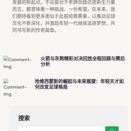
发展的新起点。不论是对于老牌劲旅还是新生力量
而言，都意味着一种挑战、一份希望。在未来，我
们期待看到更多类似于此般经典赛事，以推动足球
文化不断深化，并激励年轻一代继续追逐梦想，共
同书写新的传奇篇章。
火箭与灰熊精彩对决回放全程回顾与赛后
分析
哈维西蒙斯的崛起与未来展望：年轻天才如
何改变足球格局
搜索