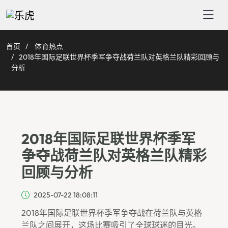
首页
体育热点
2018年国际足联世界杯季军争夺战荷兰队对英格兰队精彩回顾与
分析
2018年国际足联世界杯季军
争夺战荷兰队对英格兰队精彩
回顾与分析
2025-07-22 18:08:11
2018年国际足联世界杯季军争夺战在荷兰队与英格
兰队之间展开，这场比赛吸引了全球球迷的目光。