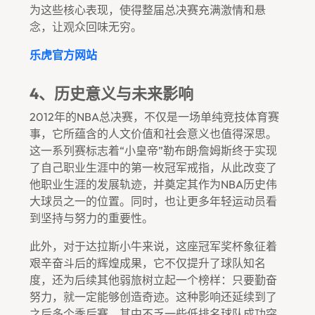
为这些核心表现，使得整届总决赛充满激情和悬
念，让观众回味无穷。
乐虎官方网站
4、历史意义与未来影响
2012年的NBA总决赛，不仅是一场单纯竞技体育赛
事，它所蕴含的人文价值和社会意义也值得深思。
这一系列赛标志着“小皇帝”勒布朗·詹姆斯终于实现
了自己职业生涯中的第一枚冠军戒指，从此改变了
他职业生涯的发展轨迹，并奠定其作为NBA历史伟
大球员之一的位置。同时，也让更多年轻运动员看
到坚持与努力的重要性。
此外，对于达拉斯小牛来说，这座冠军奖杯象征着
艰辛奋斗后的辉煌成果，它不仅提升了球队知名
度，还为后续其他弱旅树立起一个榜样：只要勤奋
努力，就一定能够创造奇迹。这种影响还延续到了
之后多个季后赛，其中不乏一些低排名球队成功突