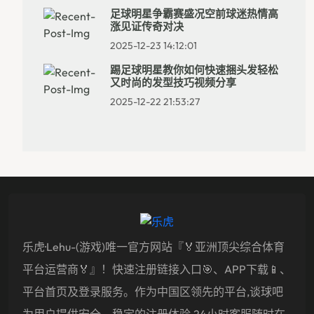
足球明星争霸赛盛况空前球迷热情高
涨见证传奇对决
2025-12-23 14:12:01
踢足球明星教你如何快速捆头发轻松
又时尚的发型技巧视频分享
2025-12-22 21:53:27
乐虎·lehu-(游戏)唯一官方网站『🏅亚洲顶尖综合体育
平台运营商🏅』！快速注册链接入口🎯、APP下载📱、
平台首页及登录服务。作为中国区领先的平台,谈球吧