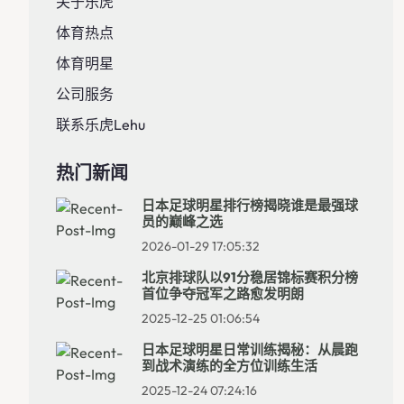
关于乐虎
体育热点
体育明星
公司服务
联系乐虎lehu
热门新闻
日本足球明星排行榜揭晓谁是最强球
员的巅峰之选
2026-01-29 17:05:32
北京排球队以91分稳居锦标赛积分榜
首位争夺冠军之路愈发明朗
2025-12-25 01:06:54
日本足球明星日常训练揭秘：从晨跑
到战术演练的全方位训练生活
2025-12-24 07:24:16