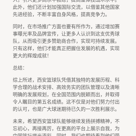
此外，他们还计划加强国际交流，以借鉴其他国家
先进经验，不断丰富自身风格，提高竞争力。
同时，在市场推广方面也要有所作为，通过增加赛
事曝光率及品牌宣传，让更多人认识到这支优秀球
队，从而吸引更多赞助商合作，实现可持续发展。
只有这样，他们才能真正把握住发展的机遇，实现
更大的辉煌成就！
总结：
综上所述，西安篮球队凭借其独特的发展历程、科
学合理的战术安排、高效务实的团队管理以及清晰
明确的发展规划，在全国范围内脱颖而出，并取得
令人瞩目的第五名成绩。这不仅是对他们努力付出
的认可，也是广大球迷期待已久的一次胜利展示。
未来，希望西安篮球队能够继续发扬拼搏精神，不
忘初心，再接再厉，在更高的平台上展示自我，为
中国篮坛增光添彩。同时，我们也期待看到他们带