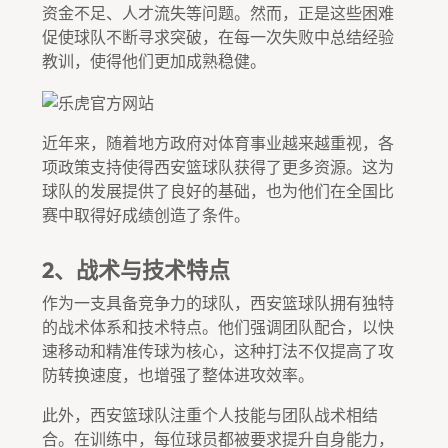
资金不足、人才流失等问题。然而，正是这些困难
促使球队不断寻求突破，在每一次失败中总结经验
教训，使得他们更加成熟稳健。
近年来，随着地方政府对体育事业越来越重视，各
项政策支持使得西安篮球队获得了更多资源。这为
球队的发展提供了良好的基础，也为他们在全国比
赛中取得好成绩创造了条件。
2、战术与技术特点
作为一支具备竞争力的球队，西安篮球队拥有独特
的战术体系和技术特点。他们强调团队配合，以快
速移动和精准传球为核心，这种打法不仅提高了攻
防转换速度，也增强了整体进攻效率。
此外，西安篮球队注重个人技能与团队战术相结
合。在训练中，每位球员都被要求提升自身能力，