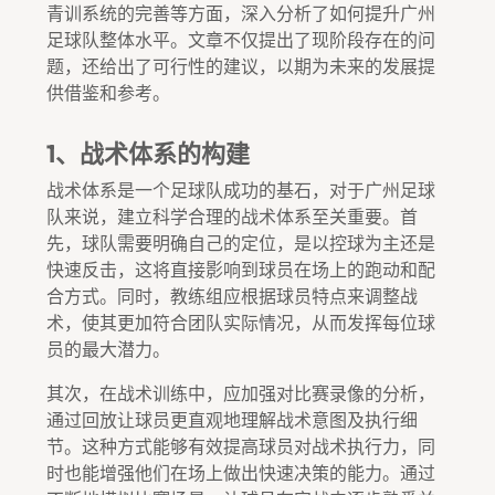
青训系统的完善等方面，深入分析了如何提升广州
足球队整体水平。文章不仅提出了现阶段存在的问
题，还给出了可行性的建议，以期为未来的发展提
供借鉴和参考。
1、战术体系的构建
战术体系是一个足球队成功的基石，对于广州足球
队来说，建立科学合理的战术体系至关重要。首
先，球队需要明确自己的定位，是以控球为主还是
快速反击，这将直接影响到球员在场上的跑动和配
合方式。同时，教练组应根据球员特点来调整战
术，使其更加符合团队实际情况，从而发挥每位球
员的最大潜力。
其次，在战术训练中，应加强对比赛录像的分析，
通过回放让球员更直观地理解战术意图及执行细
节。这种方式能够有效提高球员对战术执行力，同
时也能增强他们在场上做出快速决策的能力。通过