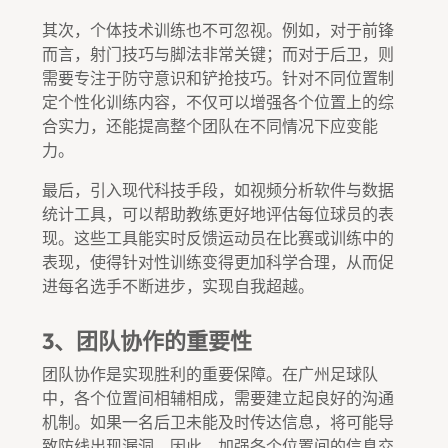
其次，个体技术训练也不可忽视。例如，对于前锋
而言，射门技巧与脚法非常关键；而对于后卫，则
需要专注于防守意识和铲抢技巧。针对不同位置制
定个性化训练内容，不仅可以增强各个位置上的综
合实力，还能提高整个团队在不同情况下应变能
力。
最后，引入现代科技手段，如视频分析软件与数据
统计工具，可以帮助教练更好地评估每位球员的表
现。这些工具能实时反馈运动员在比赛或训练中的
表现，使得针对性训练变得更加科学合理，从而促
进每名选手不断进步，实现自我超越。
3、团队协作的重要性
团队协作是实现胜利的重要保障。在广州足球队
中，各个位置间相辅相成，需要建立起良好的沟通
机制。如果一名后卫未能及时传达信息，将可能导
致防线出现漏洞。因此，加强各个位置间的信息交