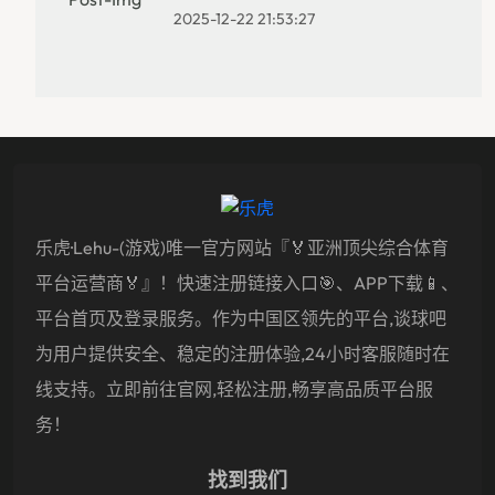
2025-12-22 21:53:27
乐虎·lehu-(游戏)唯一官方网站『🏅亚洲顶尖综合体育
平台运营商🏅』！快速注册链接入口🎯、APP下载📱、
平台首页及登录服务。作为中国区领先的平台,谈球吧
为用户提供安全、稳定的注册体验,24小时客服随时在
线支持。立即前往官网,轻松注册,畅享高品质平台服
务！
找到我们