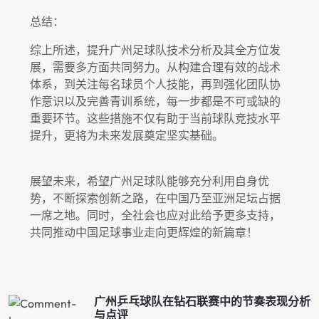
总结：
综上所述，提升广州足球队技术分析及其全方位发
展，需要多方面共同努力。从构建合理有效的战术
体系，到关注每名球员个人技能，再到强化团队协
作意识以及完善青训系统，每一步都是不可或缺的
重要环节。这些措施不仅有助于当前球队竞技水平
提升，更将为未来发展奠定坚实基础。
展望未来，希望广州足球队能够充分利用自身优
势，不断探索创新之路，在中国乃至亚洲足坛占据
一席之地。同时，全社会也应对此给予更多支持，
共同推动中国足球事业走向更辉煌的新篇章！
广州乒乓球队在钻石联赛中的节奏表现分析
与点评