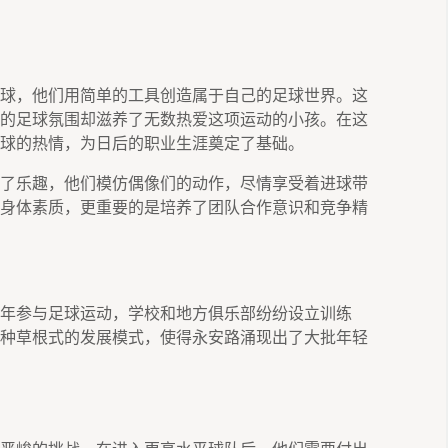
球，他们用简单的工具创造属于自己的足球世界。这
的足球氛围却滋养了无数热爱这项运动的小孩。在这
球的热情，为日后的职业生涯奠定了基础。
了乐趣，他们模仿偶像们的动作，尽情享受着进球带
身体素质，更重要的是培养了团队合作意识和竞争精
年参与足球运动，学校和地方俱乐部纷纷设立训练
种草根式的发展模式，使得永安路涌现出了大批年轻