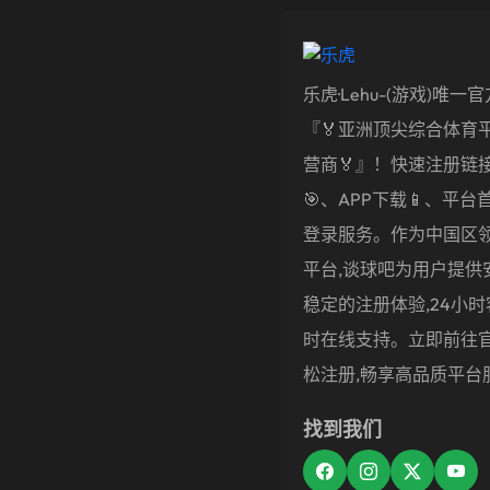
乐虎·lehu-(游戏)唯一
『🏅亚洲顶尖综合体育
营商🏅』！快速注册链
🎯、APP下载📱、平台
登录服务。作为中国区
平台,谈球吧为用户提供
稳定的注册体验,24小
时在线支持。立即前往官
松注册,畅享高品质平台
找到我们