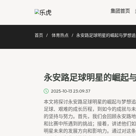
集团首页
首页
体育热点
永安路足球明星的崛起与梦想追
永安路足球明星的崛起
2025-10-13 23:09:37
本文将探讨永安路足球明星的崛起与梦想追
足球、艰难的成长历程，到如今的成就与未
的坚持与努力。首先，我们会回顾永安路地
和比赛中所遇到的挑战；接着，讲述他们如
明星未来的发展方向和影响力。通过对这条