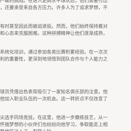
严峻的挑战。在进入更高水平球队后，他们需要付出
，还要承受来自各方压力。许多人为了追求梦想，不
有时甚至因此而被迫退役。然而，他们始终保持着对
和心态来克服困难。这种拼搏精神让他们逐渐成熟，
系统化培训，通过参加各类比赛积累经验。在一次次
利的重要性，更深刻地领悟到团队合作与个人能力之
球员凭借出色表现吸引了一家知名俱乐部的注意。他
他加入职业队伍的一次机会。这一转折点不仅改变了
尖选手同场竞技。在这里，他进一步磨练技艺，从一
怀揣梦想的小伙伴们也纷纷向他学习，争取能走上相