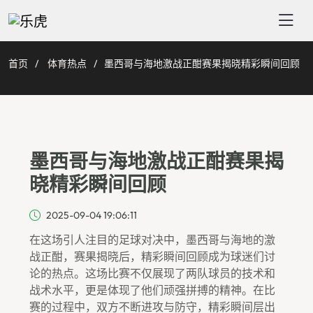
首页
体育热点
墨西哥与海地激战正酣赛果揭晓精彩瞬间回顾
墨西哥与海地激战正酣赛果揭
晓精彩瞬间回顾
2025-09-04 19:06:11
在这场引人注目的足球对决中，墨西哥与海地的激
战正酣，赛果揭晓后，精彩瞬间回顾成为球迷们讨
论的热点。这场比赛不仅展现了两队球员的技术和
战术水平，更是体现了他们顽强拼搏的精神。在比
赛的过程中，双方不断进攻与防守，精彩瞬间层出