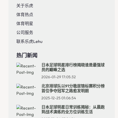
关于乐虎
体育热点
体育明星
公司服务
联系乐虎lehu
热门新闻
日本足球明星排行榜揭晓谁是最强球
员的巅峰之选
2026-01-29 17:05:32
北京排球队以91分稳居锦标赛积分榜
首位争夺冠军之路愈发明朗
2025-12-25 01:06:54
日本足球明星日常训练揭秘：从晨跑
到战术演练的全方位训练生活