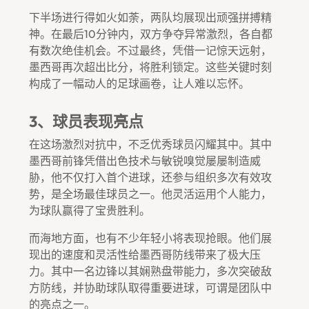
下半场进行得如火如荼，两队均展现出顽强拼搏精
神。在最后10分钟内，双方争夺异常激烈，各自都
有数次绝佳机会。不过最终，凭借一记惊天远射，
墨西哥再次超出比分，将胜利锁定。这些关键时刻
构成了一幅动人的足球画卷，让人难以忘怀。
3、球员表现亮点
在这场激烈对抗中，不乏优秀球员闪耀其中。其中
墨西哥前锋凭借出色技术与敏锐嗅觉屡屡制造威
胁，他不仅打入首个进球，还参与组织多次有效攻
势，是全场最佳球员之一。他灵活运用个人能力，
为球队赢得了宝贵胜利。
而海地方面，也有不少年轻小将表现抢眼。他们展
现出的速度和灵活性给墨西哥防线带来了极大压
力。其中一名边锋以其娴熟盘带能力，多次突破敌
方防线，并协助球队取得重要进球，可谓是团队中
的亮点之一。