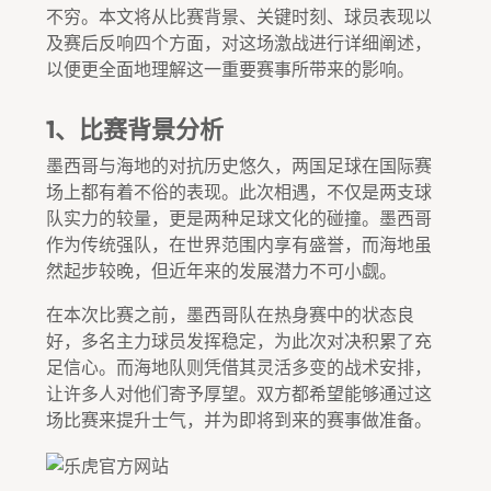
不穷。本文将从比赛背景、关键时刻、球员表现以
及赛后反响四个方面，对这场激战进行详细阐述，
以便更全面地理解这一重要赛事所带来的影响。
1、比赛背景分析
墨西哥与海地的对抗历史悠久，两国足球在国际赛
场上都有着不俗的表现。此次相遇，不仅是两支球
队实力的较量，更是两种足球文化的碰撞。墨西哥
作为传统强队，在世界范围内享有盛誉，而海地虽
然起步较晚，但近年来的发展潜力不可小觑。
在本次比赛之前，墨西哥队在热身赛中的状态良
好，多名主力球员发挥稳定，为此次对决积累了充
足信心。而海地队则凭借其灵活多变的战术安排，
让许多人对他们寄予厚望。双方都希望能够通过这
场比赛来提升士气，并为即将到来的赛事做准备。