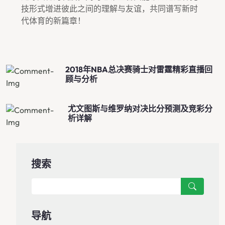
技形式增进彼此之间的理解与友谊，共同谱写新时
代体育的新篇章！
2018年NBA总决赛骑士对雷霆精彩直播回
顾与分析
尤文图斯与维罗纳对决比分预测及竞彩分
析详解
搜索
导航