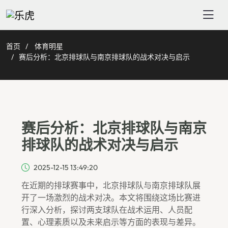
首页
体育明星
赛后分析：北京排球队与南京排球队的战术对决与启示
赛后分析：北京排球队与南京
排球队的战术对决与启示
2025-12-15 13:49:20
在近期的排球赛事中，北京排球队与南京排球队展
开了一场激烈的战术对决。本文将围绕这场比赛进
行深入分析，探讨两支球队在战术运用、人员配
置、心理素质以及未来启示等方面的表现与差异。