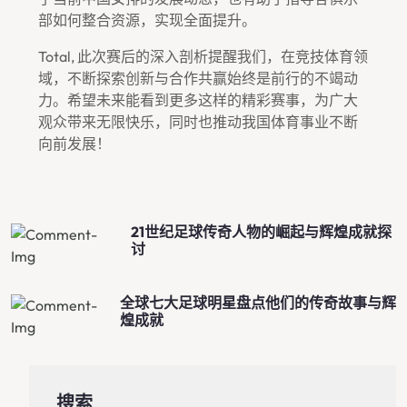
部如何整合资源，实现全面提升。
Total, 此次赛后的深入剖析提醒我们，在竞技体育领
域，不断探索创新与合作共赢始终是前行的不竭动
力。希望未来能看到更多这样的精彩赛事，为广大
观众带来无限快乐，同时也推动我国体育事业不断
向前发展！
21世纪足球传奇人物的崛起与辉煌成就探
讨
全球七大足球明星盘点他们的传奇故事与辉
煌成就
搜索