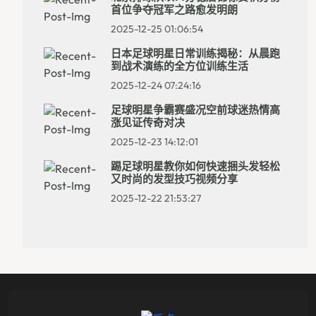
首位争夺冠军之路愈发明朗
2025-12-25 01:06:54
日本足球明星日常训练揭秘：从晨跑
到战术演练的全方位训练生活
2025-12-24 07:24:16
足球明星争霸赛盛况空前球迷热情高
涨见证传奇对决
2025-12-23 14:12:01
踢足球明星教你如何快速捆头发轻松
又时尚的发型技巧视频分享
2025-12-22 21:53:27