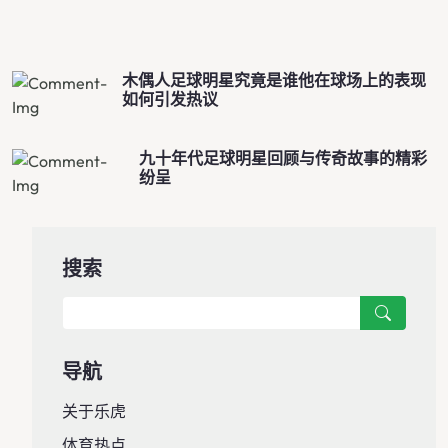
木偶人足球明星究竟是谁他在球场上的表现
如何引发热议
九十年代足球明星回顾与传奇故事的精彩
纷呈
搜索
导航
关于乐虎
体育热点