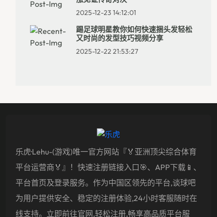
2025-12-23 14:12:01
踢足球明星教你如何快速捆头发轻松
又时尚的发型技巧视频分享
2025-12-22 21:53:27
乐虎·lehu-(游戏)唯一官方网站『🏅亚洲顶尖综合体育
平台运营商🏅』！快速注册链接入口🎯、APP下载📱、
平台首页及登录服务。作为中国区领先的平台,谈球吧
为用户提供安全、稳定的注册体验,24小时客服随时在
线支持。立即前往官网,轻松注册,畅享高品质平台服