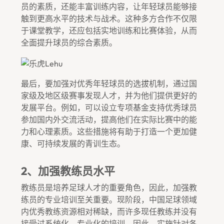
员的素质，还能丰富训练内容，让年轻球员能够接
触到更高水平的技术与战术。这种多方合作不仅限
于课堂教学，还应包括实地训练和比赛体验，从而
全面提升球员的综合素质。
最后，要加强对优秀年轻球员的选拔机制，通过国
家级及地区级赛事发现人才，并为他们提供更好的
发展平台。例如，可以设立专项基金支持优秀球员
参加国内外交流活动，提高他们在实际比赛中的能
力和心理素质。这些措施将有助于打造一个更加健
康、可持续发展的青训生态。
2、加强教练员水平
教练员是培养足球人才的重要角色，因此，加强教
练员的专业培训至关重要。现阶段，中国足球领域
内优秀教练资源相对稀缺，而许多现任教练并没有
接受过系统化、专业化的培训。因此，实施针对各