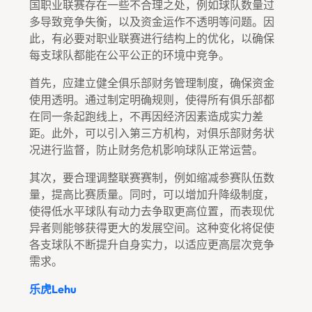
国职业联赛存在一些不合理之处，例如球队数量过
多导致竞争失衡，以及资金运作不透明等问题。因
此，有必要对职业联赛进行结构上的优化，以确保
每支球队都能在公平公正的环境中竞争。
首先，应建立健全俱乐部财务管理制度，确保资金
使用透明。通过制定明确规则，使得所有俱乐部都
在同一条起跑线上，不再因经济因素造成实力差
距。此外，可以引入第三方机构，对俱乐部财务状
况进行监督，防止财务危机影响球队正常运营。
其次，要合理调整联赛赛制，例如缩减参赛队伍数
量，提高比赛质量。同时，可以增加升降级制度，
使得低水平球队有动力去争取更高位置，而表现优
异者则能够获得更大的发展空间。这种变化将促使
各支球队不断提升自身实力，以适应更高层次竞争
需求。
乐虎lehu