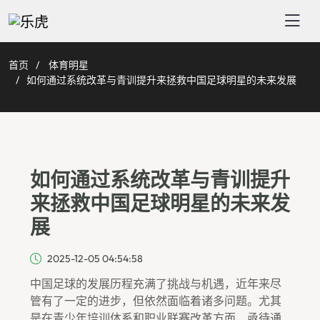
首页
体育明星
如何通过系统改革与青训提升来拯救中国足球明星的未来发展
如何通过系统改革与青训提升
来拯救中国足球明星的未来发
展
2025-12-05 04:54:58
中国足球的发展历程充满了挑战与机遇，近年来尽
管有了一定的进步，但依然面临着诸多问题。尤其
是在青少年培训体系和职业联赛改革方面，亟待通