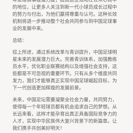
的地位，让更多人关注到新一代小球员成长过程中
的努力与付出，为他们赢得尊重与认可。这种长效
机制将进一步推动整个社会共同参与到中国足球事
业的发展中来。
总结：
综上所述，通过系统改革与青训提升，中国足球明
星未来的发展潜力巨大。完善青训体系，加强教练
员水平，优化职业联赛结构以及增强社会支持，这
些都是不可忽视的重要环节。只有从多个维度共同
发力，我们才能够真正实现中国足球崛起目标，为
下一代创造更加辉煌的发展前景。
未来，中国足坛需要凝聚全社会力量，共同努力，
使得每一个年轻球员都有机会追求自己的梦想。从
长远来看，这样才能孕育出真正具备国际竞争力的
人才，实现中华民族伟大复兴背景下的新篇章。让
我们携手共创美好明天！