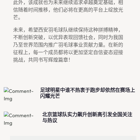
此外，该成就也为未来继续追求卓越奠定基础，相
信随着时间推移，他们必将在更高的平台上绽放光
芒。
未来，希望西安羽毛球队继续保持这种拼搏精神，
不断创新突破，以优异表现回馈社会，同时为我国
乃至世界范围内推广羽毛球事业贡献力量。在新的
征程上，每一个成员都将以更加坚定自信姿态迎接
挑战，共同书写辉煌篇章！
足球明星中谁不热衷于跑步却依然在赛场上
闪耀光芒
北京篮球队实力飙升创新高引发全国关注
与热议