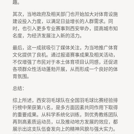
趣。
其次，当地政府及相关部门也开始加大对体育设施
建设投入力度，以满足日益增长的人群需求。同
时，也引入更多专业赛事到西安举办，提高城市知
名度，为经济发展注入新的活力。
最后，这一成就吸引了媒体关注，为当地推广体育
文化提供了良机。通过报道赛事成果及相关活动，
不仅增强了市民对于本土体育项目认同感，还促进
各项群众性活动蓬勃开展，从而形成一个良好的体
育氛围。
总结：
综上所述，西安羽毛球队在全国羽毛球比赛经验排
行榜中荣获第八名，是多方面因素共同作用下取得
的重要成果。从科学系统化训练，到优秀教练团队
再到高素质运动员，以及推动地方发展的效应，都
展示出这支队伍奋发向上的精神风貌与强大实力。