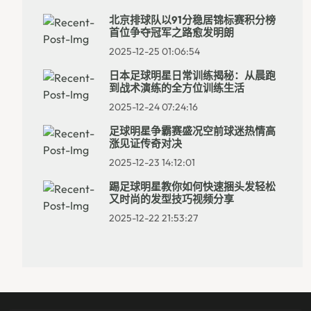
北京排球队以91分稳居锦标赛积分榜
首位争夺冠军之路愈发明朗
2025-12-25 01:06:54
日本足球明星日常训练揭秘：从晨跑
到战术演练的全方位训练生活
2025-12-24 07:24:16
足球明星争霸赛盛况空前球迷热情高
涨见证传奇对决
2025-12-23 14:12:01
踢足球明星教你如何快速捆头发轻松
又时尚的发型技巧视频分享
2025-12-22 21:53:27