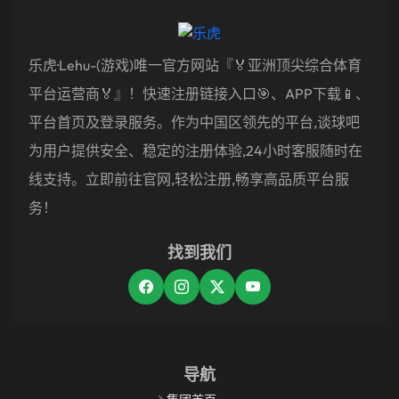
乐虎·lehu-(游戏)唯一官方网站『🏅亚洲顶尖综合体育
平台运营商🏅』！快速注册链接入口🎯、APP下载📱、
平台首页及登录服务。作为中国区领先的平台,谈球吧
为用户提供安全、稳定的注册体验,24小时客服随时在
线支持。立即前往官网,轻松注册,畅享高品质平台服
务！
找到我们
导航