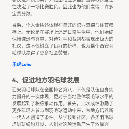
往决定了一场比赛胜负，因此也为他们赢得了许多
宝贵分数。
最后，个人素质还体现在良好的职业道德与体育精
神上。无论是在赛场上还是日常生活中，他们始终
保持谦逊与尊重，对待对手和裁判都表现出极大的
礼仪，这不仅树立了良好的榜样，也为整个西安羽
毛球队赢得了更多社会赞誉。
乐虎lehu
4、促进地方羽毛球发展
西安羽毛球队在全国排名第八，不仅是队伍自身实
力提升的一次体现，更对于当地整体羽毛球水平的
发展起到了积极推动作用。首先，此次成绩激励了
更多年轻人参与到羽毛球运动中来，为地方培养新
一代人才创造了条件。从学校到社区，各类羽毛球
培训班纷纷开设，人们对这项运动产生了浓厚兴