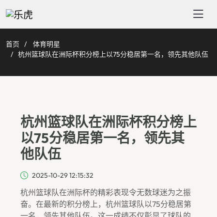
首页
体育明星
杭州篮球队在洲际杯积分榜上以75分稳居第一名，领先其他队伍
杭州篮球队在洲际杯积分榜上
以75分稳居第一名，领先其
他队伍
2025-10-29 12:15:32
杭州篮球队在洲际杯的精彩表现令无数球迷为之振
奋。在最新的积分榜上，杭州篮球队以75分稳居第
一名，领先其他队伍。这一成绩不仅彰显了球队的