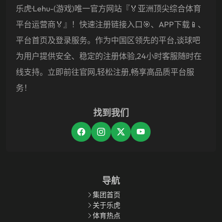
乐虎·lehu-(游戏)唯一官方网站『🏅亚洲顶尖综合体育
平台运营商🏅』！快速注册链接入口🎯、APP下载📱、
平台首页及登录服务。作为中国区领先的平台,谈球吧
为用户提供安全、稳定的注册体验,24小时客服随时在
线支持。立即前往官网,轻松注册,畅享高品质平台服
务！
找到我们
导航
集团首页
关于乐虎
体育热点