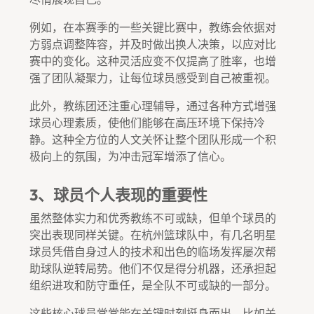
例如，在本赛季的一些关键比赛中，教练会依据对
方弱点调整阵容，并及时做出换人决策，以应对比
赛中的变化。这种灵活应变不仅提高了胜率，也增
强了团队凝聚力，让每位球员感受到自己被重视。
此外，教练团还注重心理辅导，通过各种方式增强
球员心理素质，使他们能够在高压环境下保持冷
静。这种全方位的人文关怀让整个团队形成一个积
极向上的氛围，为冲击冠军增添了信心。
3、球员个人表现的重要性
虽然整体实力和优秀教练不可或缺，但单个球员的
突出表现同样关键。在杭州篮球队中，有几名明星
球员凭借自身过人的技术和出色的临场发挥屡次帮
助球队逆转局势。他们不仅是得分机器，还承担起
组织进攻和防守重任，是全队不可或缺的一部分。
这些核心球员常常能在关键时刻挺身而出，比如关