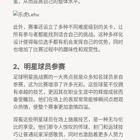
鉴，从而提高自己的整体水平。
此外，赛事还设立了多种不同难度级别的关卡，让
所有参与者都能找到适合自己的挑战。这种多样化
设计使得每位选手都有机会发挥自己的优势，同时
也增加了比赛过程中的趣味性和观赏性。
2、明星球员参赛
足球明星挑战赛的一大亮点就是众多知名球员亲自
参赛，这为比赛增添了许多光彩。这些球星不仅拥
有卓越的技艺，更因其在职业生涯中的辉煌成就而
备受瞩目。他们在场上的表现常常能够瞬间点燃观
众热情，使整个赛事更加激情四溢。
观看这些明星球员在场上施展技艺，是一种无与伦
比的享受。他们那令人惊叹的传球、射门和运球技
巧让普通玩家深感敬畏，同时也激励着更多人努力