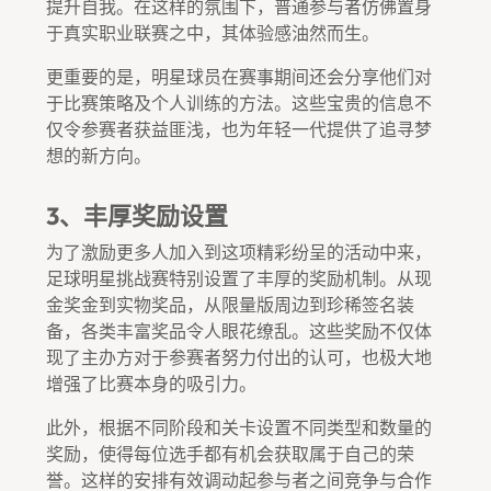
提升自我。在这样的氛围下，普通参与者仿佛置身
于真实职业联赛之中，其体验感油然而生。
更重要的是，明星球员在赛事期间还会分享他们对
于比赛策略及个人训练的方法。这些宝贵的信息不
仅令参赛者获益匪浅，也为年轻一代提供了追寻梦
想的新方向。
3、丰厚奖励设置
为了激励更多人加入到这项精彩纷呈的活动中来，
足球明星挑战赛特别设置了丰厚的奖励机制。从现
金奖金到实物奖品，从限量版周边到珍稀签名装
备，各类丰富奖品令人眼花缭乱。这些奖励不仅体
现了主办方对于参赛者努力付出的认可，也极大地
增强了比赛本身的吸引力。
此外，根据不同阶段和关卡设置不同类型和数量的
奖励，使得每位选手都有机会获取属于自己的荣
誉。这样的安排有效调动起参与者之间竞争与合作