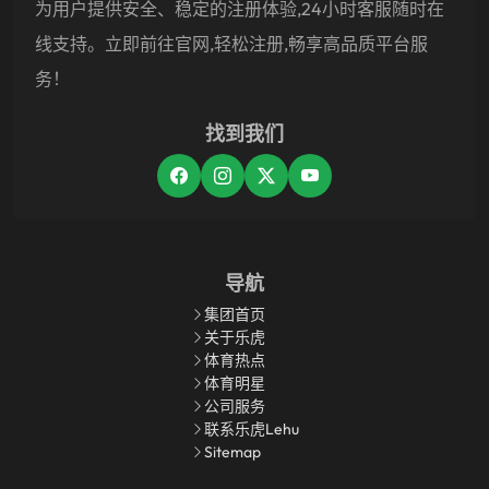
为用户提供安全、稳定的注册体验,24小时客服随时在
线支持。立即前往官网,轻松注册,畅享高品质平台服
务！
找到我们
导航
集团首页
关于乐虎
体育热点
体育明星
公司服务
联系乐虎lehu
Sitemap