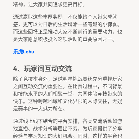
精神，让大家共同追求更高目标。
通过赢取这些丰厚奖励，不仅能给个人带来成就
感，更可以为日后的生活增添一些有趣的小惊喜。
而这些回报正是推动大家不断前行的重要动力，也
是大家愿意积极投入这项活动的重要原因之一。
乐虎lehu
4、玩家间互动交流
除了竞技本身外，足球明星挑战赛还充分重视玩家
之间互动交流的重要性。在比赛过程中，不同背景
和技能水平的人们相聚一堂，共同体验竞技带来的
快乐。这种跨越地域和文化界限的人际交往，无疑
是赛事的一大魅力所在。
通过线上线下结合的平台安排，各类交流活动如游
戏直播、战术分析等层出不穷，为玩家提供了分享
经验与学习知识的大好机会。同时，这样的平台也