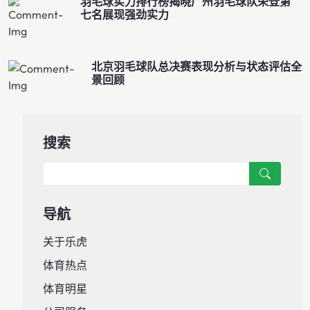
羽毛球实力排行榜揭晓广州羽毛球队荣登第
七名展现强劲实力
北京羽毛球队总决赛表现分析与状态评估全
景回顾
搜索
导航
关于乐虎
体育热点
体育明星