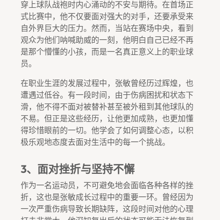
穿上球队战袍时内心涌动的不安与期待。在首场正
式比赛中，他不仅要面对强大的对手，还要承受来
自外界巨大的压力。然而，当站在赛场中央，看到
观众为他们呐喊助威的一刻，他明白自己已经不再
是那个懵懂的小孩，而是一名真正意义上的职业球
员。
在职业生涯的发展过程中，张敏曾经历过辉煌，也
遭遇过低谷。有一段时间，由于伤病困扰和状态下
滑，他不得不面对被替补甚至被外租到其他球队的
不易。但正是这些经历，让他更加成熟，也更加懂
得珍惜眼前的一切。他学会了如何调整心态，以积
极乐观地态度去面对生活中的每一个挑战。
3、面对挫折与坚持不懈
作为一名运动员，不可避免地会面临各种各样的挫
折，这也是张敏成长过程中的重要一环。曾经因为
一次严重伤病导致长期缺阵，这段时间对他的心理