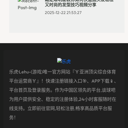
又时尚的发型技巧视频分享
2025-12-22 21:53:27
乐虎·lehu-(游戏)唯一官方网站『🏅亚洲顶尖综合体育
平台运营商🏅』！快速注册链接入口🎯、APP下载📱、
平台首页及登录服务。作为中国区领先的平台,谈球吧
为用户提供安全、稳定的注册体验,24小时客服随时在
线支持。立即前往官网,轻松注册,畅享高品质平台服
务！